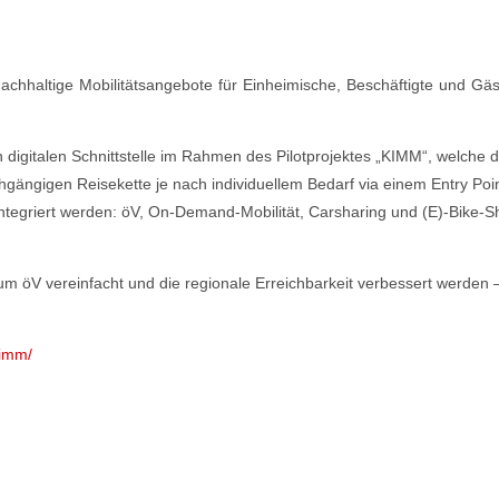
t nachhaltige Mobilitätsangebote für Einheimische, Beschäftigte und 
.
en digitalen Schnittstelle im Rahmen des Pilotprojektes „KIMM“, welche 
gängigen Reisekette je nach individuellem Bedarf via einem Entry Poin
integriert werden: öV, On-Demand-Mobilität, Carsharing und (E)-Bike-Sh
zum öV vereinfacht und die regionale Erreichbarkeit verbessert werden 
kimm/